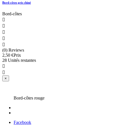
Bord-côtes gris chiné
Bord-côtes





(0) Reviews
2,50 €
Prix
28 Unités restantes


×
Bord-côtes rouge
Facebook