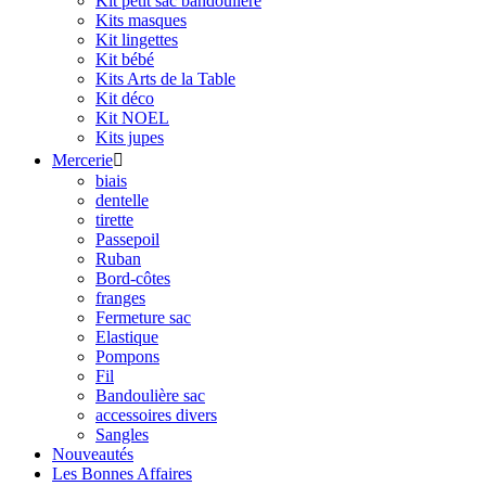
Kit petit sac bandoulière
Kits masques
Kit lingettes
Kit bébé
Kits Arts de la Table
Kit déco
Kit NOEL
Kits jupes
Mercerie

biais
dentelle
tirette
Passepoil
Ruban
Bord-côtes
franges
Fermeture sac
Elastique
Pompons
Fil
Bandoulière sac
accessoires divers
Sangles
Nouveautés
Les Bonnes Affaires