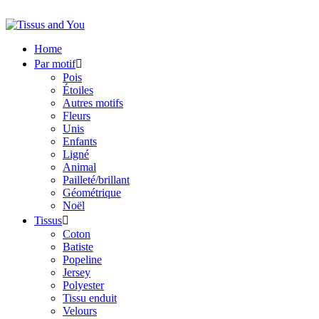
Home
Par motif

Pois
Étoiles
Autres motifs
Fleurs
Unis
Enfants
Ligné
Animal
Pailleté/brillant
Géométrique
Noël
Tissus

Coton
Batiste
Popeline
Jersey
Polyester
Tissu enduit
Velours