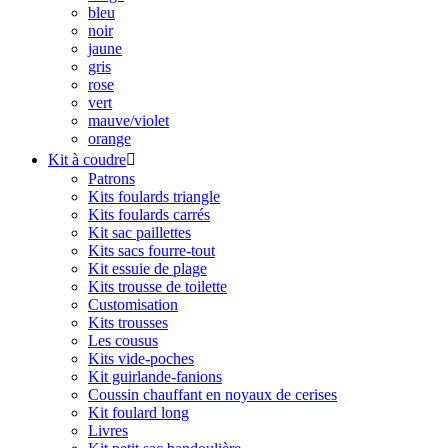
bleu
noir
jaune
gris
rose
vert
mauve/violet
orange
Kit à coudre

Patrons
Kits foulards triangle
Kits foulards carrés
Kit sac paillettes
Kits sacs fourre-tout
Kit essuie de plage
Kits trousse de toilette
Customisation
Kits trousses
Les cousus
Kits vide-poches
Kit guirlande-fanions
Coussin chauffant en noyaux de cerises
Kit foulard long
Livres