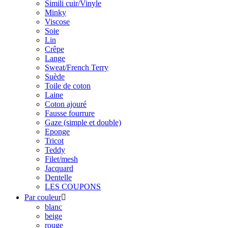
Simili cuir/Vinyle
Minky
Viscose
Soie
Lin
Crêpe
Lange
Sweat/French Terry
Suède
Toile de coton
Laine
Coton ajouré
Fausse fourrure
Gaze (simple et double)
Eponge
Tricot
Teddy
Filet/mesh
Jacquard
Dentelle
LES COUPONS
Par couleur

blanc
beige
rouge