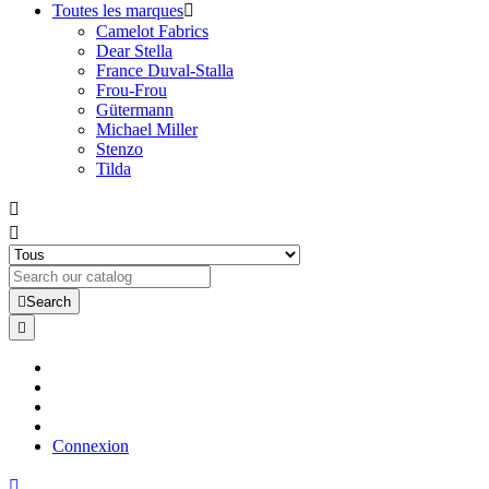
Toutes les marques

Camelot Fabrics
Dear Stella
France Duval-Stalla
Frou-Frou
Gütermann
Michael Miller
Stenzo
Tilda



Search

Connexion
