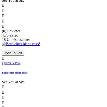
See You at Six





(0) Reviews
4,75 €
Prix
18 Unités restantes

Add To Cart

Quick View
Bord côtes blanc cassé
See You at Six



