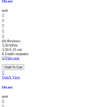
Filet noir
noir





(0) Reviews
3,50 €
Prix
3,50 € 25 cm
6 Unités restantes

Add To Cart

Quick View
Filet noir
noir

