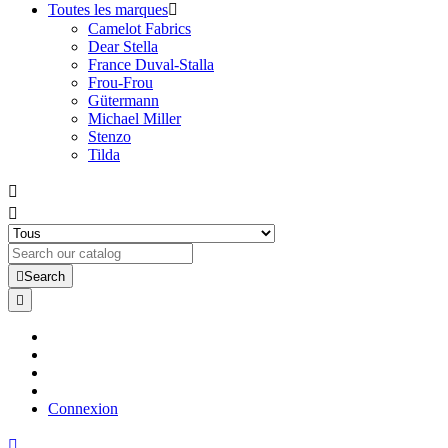
Toutes les marques

Camelot Fabrics
Dear Stella
France Duval-Stalla
Frou-Frou
Gütermann
Michael Miller
Stenzo
Tilda



Search

Connexion
