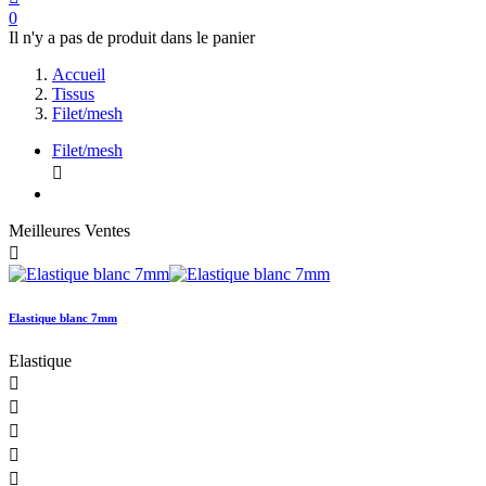
0
Il n'y a pas de produit dans le panier
Accueil
Tissus
Filet/mesh
Filet/mesh

Meilleures Ventes

Elastique blanc 7mm
Elastique




