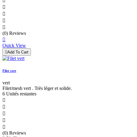





(0) Reviews

Quick View

Add To Cart
Filet vert
vert
Filet/mesh vert . Très léger et solide.
6 Unités restantes





(0) Reviews