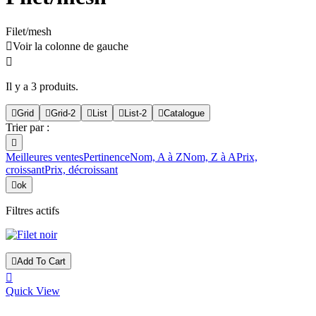
Filet/mesh

Voir la colonne de gauche

Il y a 3 produits.

Grid

Grid-2

List

List-2

Catalogue
Trier par :

Meilleures ventes
Pertinence
Nom, A à Z
Nom, Z à A
Prix,
croissant
Prix, décroissant

ok
Filtres actifs

Add To Cart

Quick View