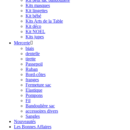
Kit petit sac bandoulière
Kits masques
Kit lingettes
Kit bébé
Kits Arts de la Table
Kit déco
Kit NOEL
Kits jupes
Mercerie

biais
dentelle
tirette
Passepoil
Ruban
Bord-côtes
franges
Fermeture sac
Elastique
Pompons
Fil
Bandoulière sac
accessoires divers
Sangles
Nouveautés
Les Bonnes Affaires