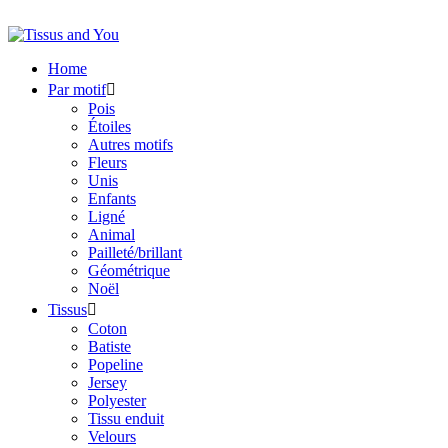
Home
Par motif

Pois
Étoiles
Autres motifs
Fleurs
Unis
Enfants
Ligné
Animal
Pailleté/brillant
Géométrique
Noël
Tissus

Coton
Batiste
Popeline
Jersey
Polyester
Tissu enduit
Velours