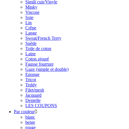
Simili cuir/Vinyle
Minky
Viscose
Soie
Lin
Crêpe
Lange
Sweat/French Terry
Suède
Toile de coton
Laine
Coton ajouré
Fausse fourrure
Gaze (simple et double)
Eponge
Tricot
Teddy
Filet/mesh
Jacquard
Dentelle
LES COUPONS
Par couleur

blanc
beige
rouge