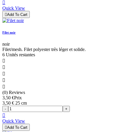

Quick View

Add To Cart
Filet noir
noir
Filet/mesh. Filet polyester très léger et solide.
6 Unités restantes





(0) Reviews
3,50 €
Prix
3,50 € 25 cm
-
+

Quick View

Add To Cart