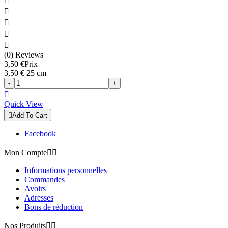





(0) Reviews
3,50 €
Prix
3,50 € 25 cm
-
+

Quick View

Add To Cart
Facebook
Mon Compte


Informations personnelles
Commandes
Avoirs
Adresses
Bons de réduction
Nos Produits

