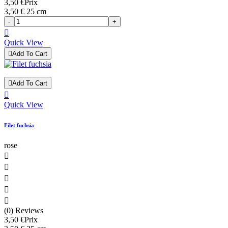
3,50 €
Prix
3,50 € 25 cm
-
+

Quick View

Add To Cart

Add To Cart

Quick View
Filet fuchsia
rose





(0) Reviews
3,50 €
Prix