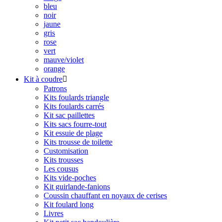
bleu
noir
jaune
gris
rose
vert
mauve/violet
orange
Kit à coudre

Patrons
Kits foulards triangle
Kits foulards carrés
Kit sac paillettes
Kits sacs fourre-tout
Kit essuie de plage
Kits trousse de toilette
Customisation
Kits trousses
Les cousus
Kits vide-poches
Kit guirlande-fanions
Coussin chauffant en noyaux de cerises
Kit foulard long
Livres