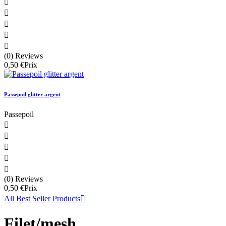





(0) Reviews
0,50 €
Prix
Passepoil glitter argent
Passepoil





(0) Reviews
0,50 €
Prix
All Best Seller Products

Filet/mesh