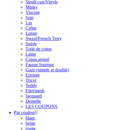
Simili cuir/Vinyle
Minky
Viscose
Soie
Lin
Crêpe
Lange
Sweat/French Terry
Suède
Toile de coton
Laine
Coton ajouré
Fausse fourrure
Gaze (simple et double)
Eponge
Tricot
Teddy
Filet/mesh
Jacquard
Dentelle
LES COUPONS
Par couleur

blanc
beige
rouge