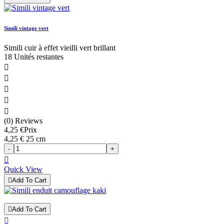
Simili vintage vert
Simili cuir à effet vieilli vert brillant
18 Unités restantes





(0) Reviews
4,25 €
Prix
4,25 € 25 cm
-
+

Quick View

Add To Cart

Add To Cart
