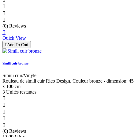



(0) Reviews

Quick View

Add To Cart
Simili cuir bronze
Simili cuir/Vinyle
Rouleau de simili cuir Rico Design. Couleur bronze - dimension: 45
x 100 cm
3 Unités restantes





(0) Reviews
12,00 €
Prix