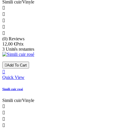
Simili cuir/Vinyle





(0) Reviews
12,00 €
Prix
3 Unités restantes

Add To Cart

Quick View
Simili cuir rosé
Simili cuir/Vinyle



