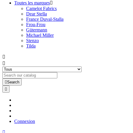
Toutes les marques

Camelot Fabrics
Dear Stella
France Duval-Stalla
Frou-Frou
Gütermann
Michael Miller
Stenzo
Tilda



Search

Connexion
