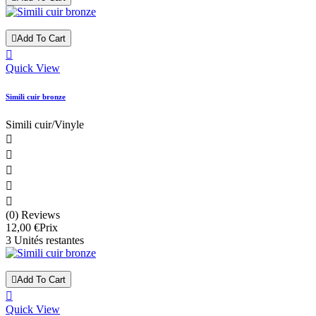

Add To Cart

Quick View
Simili cuir bronze
Simili cuir/Vinyle





(0) Reviews
12,00 €
Prix
3 Unités restantes

Add To Cart

Quick View