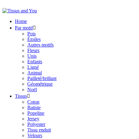
Home
Par motif

Pois
Étoiles
Autres motifs
Fleurs
Unis
Enfants
Ligné
Animal
Pailleté/brillant
Géométrique
Noël
Tissus

Coton
Batiste
Popeline
Jersey
Polyester
Tissu enduit
Velours