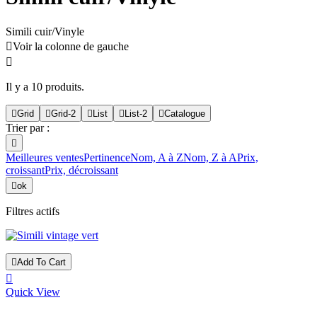
Simili cuir/Vinyle

Voir la colonne de gauche

Il y a 10 produits.

Grid

Grid-2

List

List-2

Catalogue
Trier par :

Meilleures ventes
Pertinence
Nom, A à Z
Nom, Z à A
Prix,
croissant
Prix, décroissant

ok
Filtres actifs

Add To Cart

Quick View