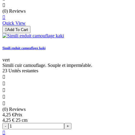

(0) Reviews

Quick View

Add To Cart
Simili enduit camouflage kaki
vert
Simili cuir camouflage. Souple et imperméable.
23 Unités restantes





(0) Reviews
4,25 €
Prix
4,25 € 25 cm
-
+
