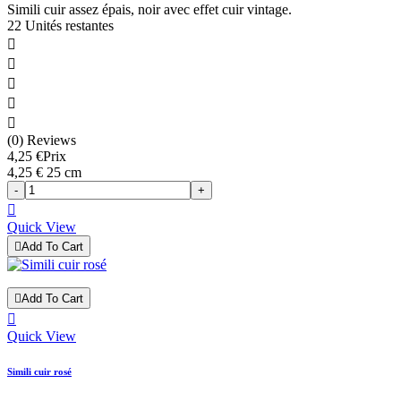
Simili cuir assez épais, noir avec effet cuir vintage.
22 Unités restantes





(0) Reviews
4,25 €
Prix
4,25 € 25 cm
-
+

Quick View

Add To Cart

Add To Cart

Quick View
Simili cuir rosé