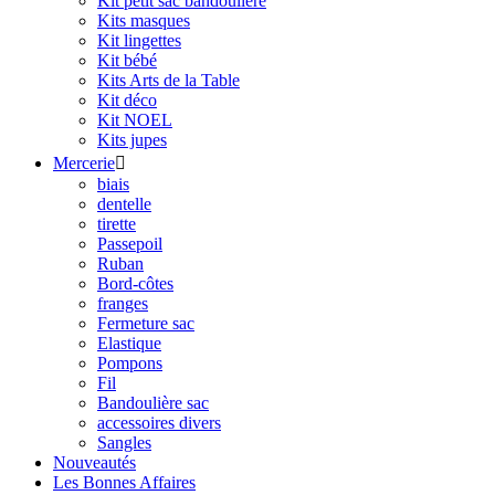
Kit petit sac bandoulière
Kits masques
Kit lingettes
Kit bébé
Kits Arts de la Table
Kit déco
Kit NOEL
Kits jupes
Mercerie

biais
dentelle
tirette
Passepoil
Ruban
Bord-côtes
franges
Fermeture sac
Elastique
Pompons
Fil
Bandoulière sac
accessoires divers
Sangles
Nouveautés
Les Bonnes Affaires