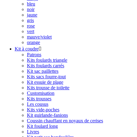
bleu
noir
jaune
gris
rose
vert
mauve/violet
orange
Kit à coudre

Patrons
Kits foulards triangle
Kits foulards carrés
Kit sac paillettes
Kits sacs fourre-tout
Kit essuie de plage
Kits trousse de toilette
Customisation
Kits trousses
Les cousus
Kits vide-poches
Kit guirlande-fanions
Coussin chauffant en noyaux de cerises
Kit foulard long
Livres