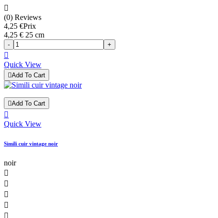

(0) Reviews
4,25 €
Prix
4,25 € 25 cm
-
+

Quick View

Add To Cart

Add To Cart

Quick View
Simili cuir vintage noir
noir




