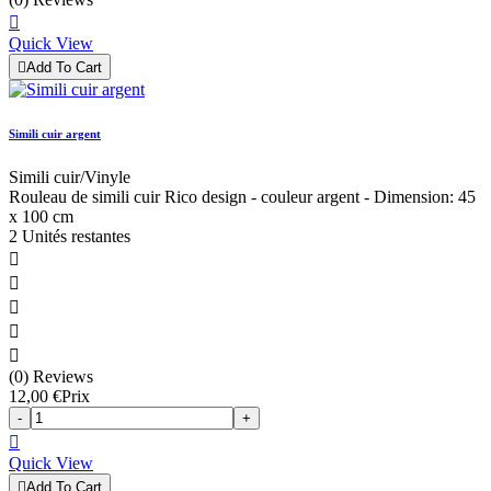

Quick View

Add To Cart
Simili cuir argent
Simili cuir/Vinyle
Rouleau de simili cuir Rico design - couleur argent - Dimension: 45
x 100 cm
2 Unités restantes





(0) Reviews
12,00 €
Prix
-
+

Quick View

Add To Cart