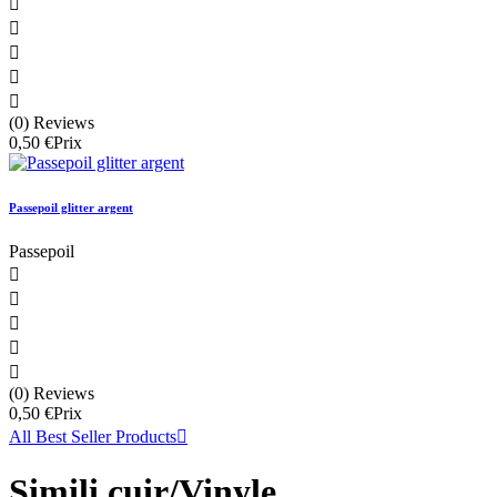





(0) Reviews
0,50 €
Prix
Passepoil glitter argent
Passepoil





(0) Reviews
0,50 €
Prix
All Best Seller Products

Simili cuir/Vinyle