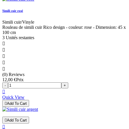
Simili cuir rosé
Simili cuir/Vinyle
Rouleau de simili cuir Rico design - couleur: rose - Dimension: 45 x
100 cm
3 Unités restantes





(0) Reviews
12,00 €
Prix
-
+

Quick View

Add To Cart

Add To Cart
