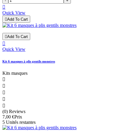
-
+

Quick View

Add To Cart

Add To Cart

Quick View
Kit 6 masques à plis gentils monstres
Kits masques





(0) Reviews
7,00 €
Prix
5 Unités restantes