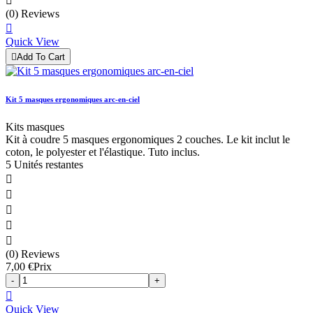

(0) Reviews

Quick View

Add To Cart
Kit 5 masques ergonomiques arc-en-ciel
Kits masques
Kit à coudre 5 masques ergonomiques 2 couches. Le kit inclut le
coton, le polyester et l'élastique. Tuto inclus.
5 Unités restantes





(0) Reviews
7,00 €
Prix
-
+

Quick View