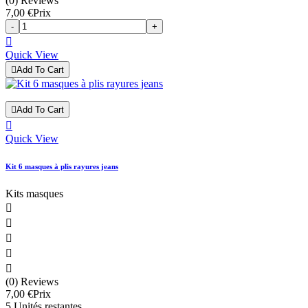
(0) Reviews
7,00 €
Prix
-
+

Quick View

Add To Cart

Add To Cart

Quick View
Kit 6 masques à plis rayures jeans
Kits masques





(0) Reviews
7,00 €
Prix
5 Unités restantes