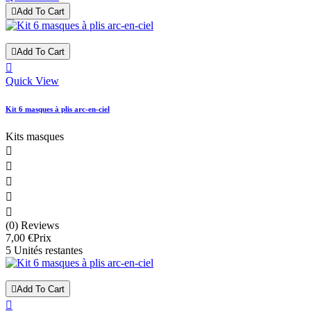

Add To Cart

Add To Cart

Quick View
Kit 6 masques à plis arc-en-ciel
Kits masques





(0) Reviews
7,00 €
Prix
5 Unités restantes

Add To Cart
