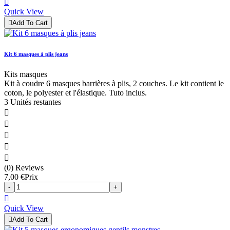

Quick View

Add To Cart
Kit 6 masques à plis jeans
Kits masques
Kit à coudre 6 masques barrières à plis, 2 couches. Le kit contient le
coton, le polyester et l'élastique. Tuto inclus.
3 Unités restantes





(0) Reviews
7,00 €
Prix
-
+

Quick View

Add To Cart