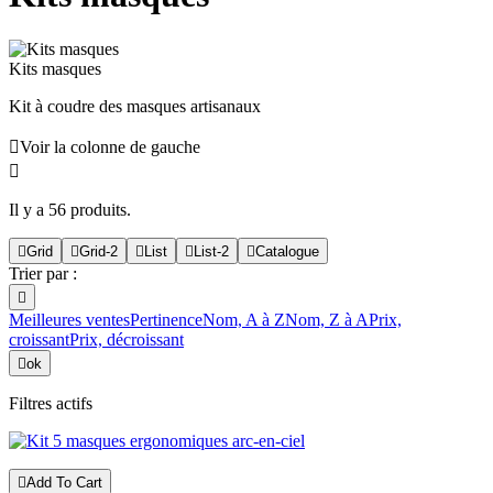
Kits masques
Kit à coudre des masques artisanaux

Voir la colonne de gauche

Il y a 56 produits.

Grid

Grid-2

List

List-2

Catalogue
Trier par :

Meilleures ventes
Pertinence
Nom, A à Z
Nom, Z à A
Prix,
croissant
Prix, décroissant

ok
Filtres actifs

Add To Cart