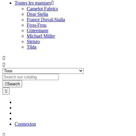
Toutes les marques

Camelot Fabrics
Dear Stella
France Duval-Stalla
Frou-Frou
Gütermann
Michael Miller
Stenzo
Tilda



Search

Connexion
