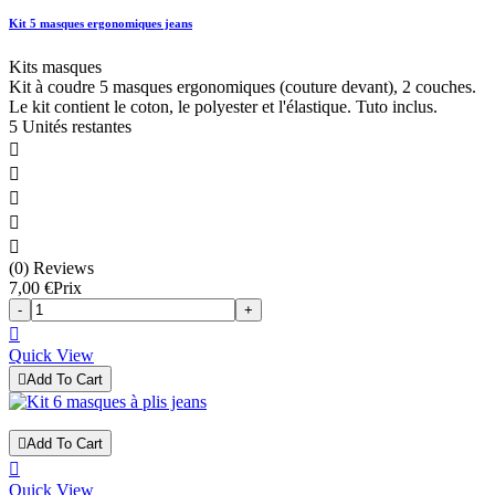
Kit 5 masques ergonomiques jeans
Kits masques
Kit à coudre 5 masques ergonomiques (couture devant), 2 couches.
Le kit contient le coton, le polyester et l'élastique. Tuto inclus.
5 Unités restantes





(0) Reviews
7,00 €
Prix
-
+

Quick View

Add To Cart

Add To Cart

Quick View