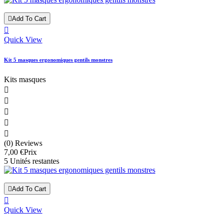

Add To Cart

Quick View
Kit 5 masques ergonomiques gentils monstres
Kits masques





(0) Reviews
7,00 €
Prix
5 Unités restantes

Add To Cart

Quick View