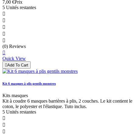
7,00 €
Prix
5 Unités restantes





(0) Reviews

Quick View

Add To Cart
Kit 6 masques à plis gentils monstres
Kits masques
Kit à coudre 6 masques barrières à plis, 2 couches. Le kit contient le
coton, le polyester et l'élastique. Tuto inclus.
5 Unités restantes


