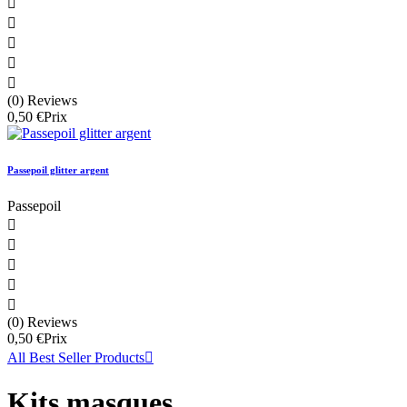





(0) Reviews
0,50 €
Prix
Passepoil glitter argent
Passepoil





(0) Reviews
0,50 €
Prix
All Best Seller Products

Kits masques