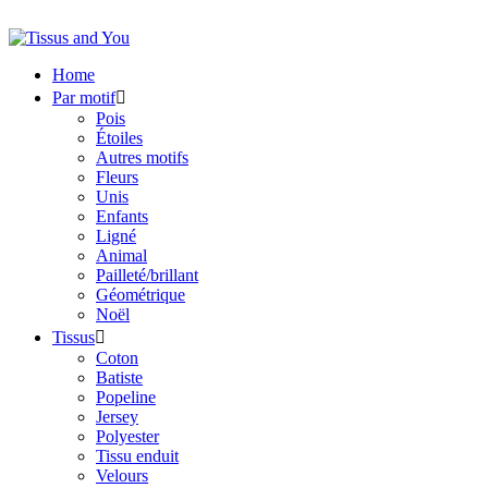
Home
Par motif

Pois
Étoiles
Autres motifs
Fleurs
Unis
Enfants
Ligné
Animal
Pailleté/brillant
Géométrique
Noël
Tissus

Coton
Batiste
Popeline
Jersey
Polyester
Tissu enduit
Velours