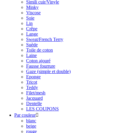
Simili cuir/Vinyle
Minky
Viscose
Soie
Lin
Crêpe
Lange
Sweat/French Terry
Suède
Toile de coton
Laine
Coton ajouré
Fausse fourrure
Gaze (simple et double)
Eponge
Tricot
Teddy
Filet/mesh
Jacquard
Dentelle
LES COUPONS
Par couleur

blanc
beige
rouge