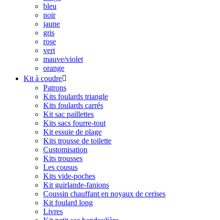
bleu
noir
jaune
gris
rose
vert
mauve/violet
orange
Kit à coudre

Patrons
Kits foulards triangle
Kits foulards carrés
Kit sac paillettes
Kits sacs fourre-tout
Kit essuie de plage
Kits trousse de toilette
Customisation
Kits trousses
Les cousus
Kits vide-poches
Kit guirlande-fanions
Coussin chauffant en noyaux de cerises
Kit foulard long
Livres