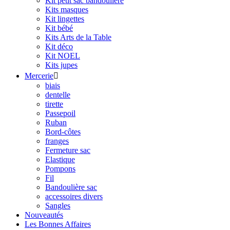
Kit petit sac bandoulière
Kits masques
Kit lingettes
Kit bébé
Kits Arts de la Table
Kit déco
Kit NOEL
Kits jupes
Mercerie

biais
dentelle
tirette
Passepoil
Ruban
Bord-côtes
franges
Fermeture sac
Elastique
Pompons
Fil
Bandoulière sac
accessoires divers
Sangles
Nouveautés
Les Bonnes Affaires