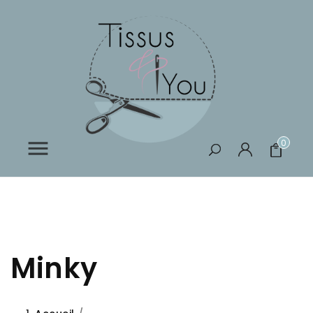

0
Minky