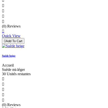





(0) Reviews

Quick View

Add To Cart
Suède beige
Accueil
Suède mi-léger
30 Unités restantes





(0) Reviews