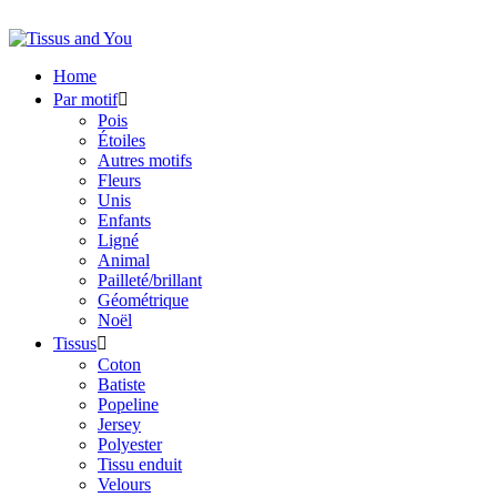
Home
Par motif

Pois
Étoiles
Autres motifs
Fleurs
Unis
Enfants
Ligné
Animal
Pailleté/brillant
Géométrique
Noël
Tissus

Coton
Batiste
Popeline
Jersey
Polyester
Tissu enduit
Velours