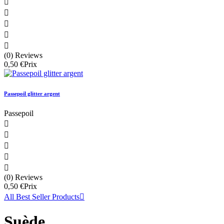





(0) Reviews
0,50 €
Prix
Passepoil glitter argent
Passepoil





(0) Reviews
0,50 €
Prix
All Best Seller Products

Suède