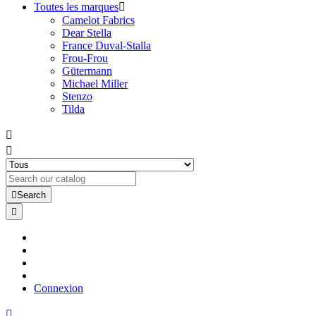
Toutes les marques

Camelot Fabrics
Dear Stella
France Duval-Stalla
Frou-Frou
Gütermann
Michael Miller
Stenzo
Tilda



Search

Connexion
