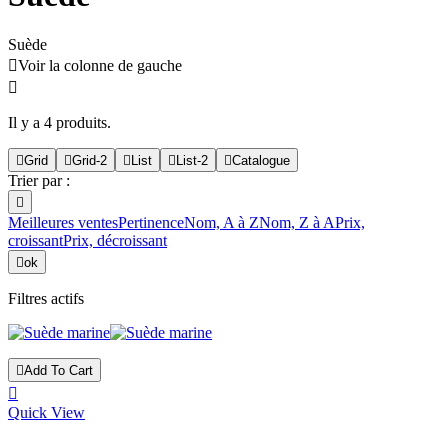
Suède

Voir la colonne de gauche

Il y a 4 produits.

Grid

Grid-2

List

List-2

Catalogue
Trier par :

Meilleures ventes
Pertinence
Nom, A à Z
Nom, Z à A
Prix,
croissant
Prix, décroissant

ok
Filtres actifs

Add To Cart

Quick View