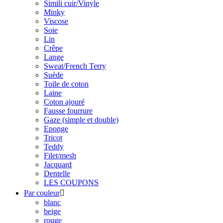
Simili cuir/Vinyle
Minky
Viscose
Soie
Lin
Crêpe
Lange
Sweat/French Terry
Suède
Toile de coton
Laine
Coton ajouré
Fausse fourrure
Gaze (simple et double)
Eponge
Tricot
Teddy
Filet/mesh
Jacquard
Dentelle
LES COUPONS
Par couleur

blanc
beige
rouge