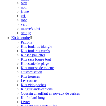
bleu
noir
jaune
gris
rose
vert
mauve/violet
orange
Kit à coudre

Patrons
Kits foulards triangle
Kits foulards carrés
Kit sac paillettes
Kits sacs fourre-tout
Kit essuie de plage
Kits trousse de toilette
Customisation
Kits trousses
Les cousus
Kits vide-poches
Kit guirlande-fanions
Coussin chauffant en noyaux de cerises
Kit foulard long
Livres