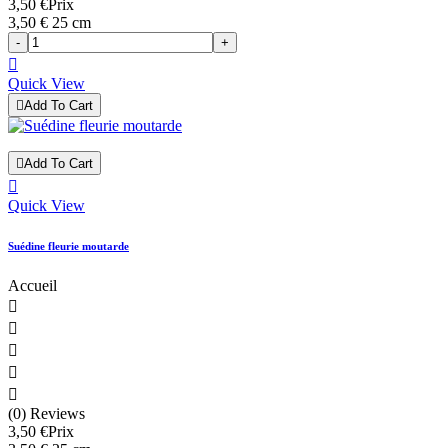
3,50 €
Prix
3,50 € 25 cm
-
+

Quick View

Add To Cart

Add To Cart

Quick View
Suédine fleurie moutarde
Accueil





(0) Reviews
3,50 €
Prix