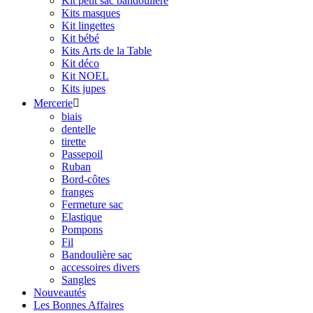
Kit petit sac bandoulière
Kits masques
Kit lingettes
Kit bébé
Kits Arts de la Table
Kit déco
Kit NOEL
Kits jupes
Mercerie

biais
dentelle
tirette
Passepoil
Ruban
Bord-côtes
franges
Fermeture sac
Elastique
Pompons
Fil
Bandoulière sac
accessoires divers
Sangles
Nouveautés
Les Bonnes Affaires