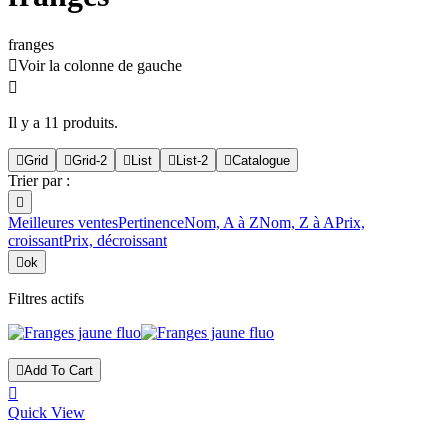
franges

Voir la colonne de gauche

Il y a 11 produits.

Grid

Grid-2

List

List-2

Catalogue
Trier par :

Meilleures ventes
Pertinence
Nom, A à Z
Nom, Z à A
Prix,
croissant
Prix, décroissant

ok
Filtres actifs

Add To Cart

Quick View