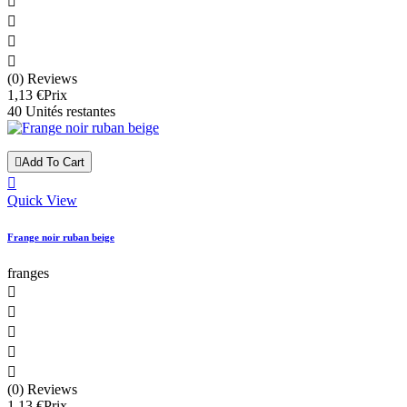




(0) Reviews
1,13 €
Prix
40 Unités restantes

Add To Cart

Quick View
Frange noir ruban beige
franges





(0) Reviews
1,13 €
Prix