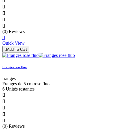





(0) Reviews

Quick View

Add To Cart
Franges rose fluo
franges
Franges de 5 cm rose fluo
6 Unités restantes





(0) Reviews