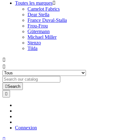
Toutes les marques

Camelot Fabrics
Dear Stella
France Duval-Stalla
Frou-Frou
Gütermann
Michael Miller
Stenzo
Tilda



Search

Connexion
