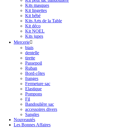
Kit petit sac bandoulière
Kits masques
Kit lingettes
Kit bébé
Kits Arts de la Table
Kit déco
Kit NOEL
Kits jupes
Mercerie

biais
dentelle
tirette
Passepoil
Ruban
Bord-côtes
franges
Fermeture sac
Elastique
Pompons
Fil
Bandoulière sac
accessoires divers
Sangles
Nouveautés
Les Bonnes Affaires