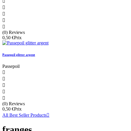





(0) Reviews
0,50 €
Prix
Passepoil glitter argent
Passepoil





(0) Reviews
0,50 €
Prix
All Best Seller Products

franges