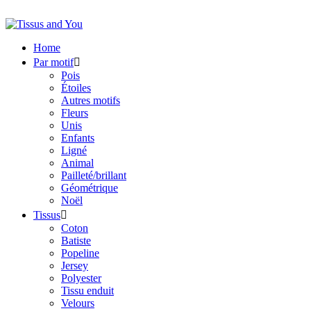
Home
Par motif

Pois
Étoiles
Autres motifs
Fleurs
Unis
Enfants
Ligné
Animal
Pailleté/brillant
Géométrique
Noël
Tissus

Coton
Batiste
Popeline
Jersey
Polyester
Tissu enduit
Velours