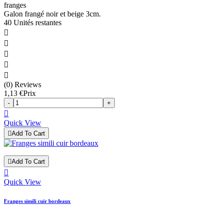
franges
Galon frangé noir et beige 3cm.
40 Unités restantes





(0) Reviews
1,13 €
Prix
-
+

Quick View

Add To Cart

Add To Cart

Quick View
Franges simili cuir bordeaux