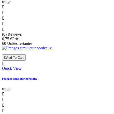
rouge





(0) Reviews
0,75 €
Prix
60 Unités restantes

Add To Cart

Quick View
Franges simili cuir bordeaux
rouge



