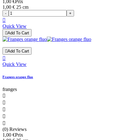
1,00 €
Prix
1,00 € 25 cm
-
+

Quick View

Add To Cart

Add To Cart

Quick View
Franges orange fluo
franges





(0) Reviews
1,00 €
Prix