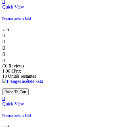

Quick View
Franges acétate kaki
vert





(0) Reviews
1,00 €
Prix
18 Unités restantes

Add To Cart

Quick View
Franges acétate kaki
vert