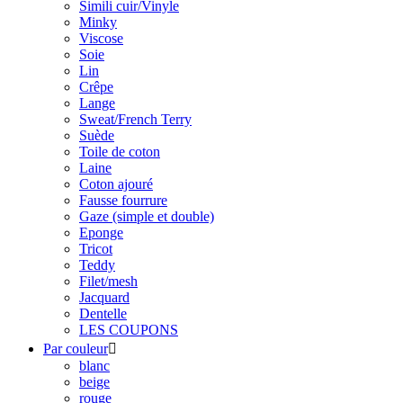
Simili cuir/Vinyle
Minky
Viscose
Soie
Lin
Crêpe
Lange
Sweat/French Terry
Suède
Toile de coton
Laine
Coton ajouré
Fausse fourrure
Gaze (simple et double)
Eponge
Tricot
Teddy
Filet/mesh
Jacquard
Dentelle
LES COUPONS
Par couleur

blanc
beige
rouge