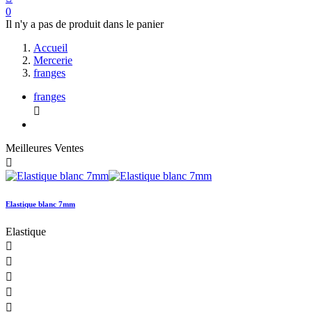
0
Il n'y a pas de produit dans le panier
Accueil
Mercerie
franges
franges

Meilleures Ventes

Elastique blanc 7mm
Elastique




