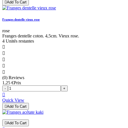

Add To Cart
Franges dentelle vieux rose
rose
Franges dentelle coton. 4,5cm. Vieux rose.
4 Unités restantes





(0) Reviews
1,25 €
Prix
-
+

Quick View

Add To Cart

Add To Cart