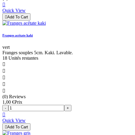

Quick View

Add To Cart
Franges acétate kaki
vert
Franges souples 5cm. Kaki. Lavable.
18 Unités restantes





(0) Reviews
1,00 €
Prix
-
+

Quick View

Add To Cart