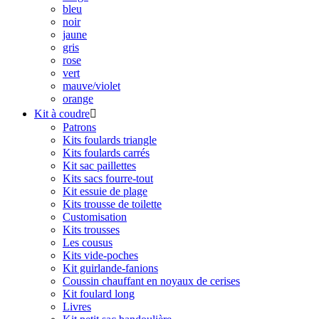
bleu
noir
jaune
gris
rose
vert
mauve/violet
orange
Kit à coudre

Patrons
Kits foulards triangle
Kits foulards carrés
Kit sac paillettes
Kits sacs fourre-tout
Kit essuie de plage
Kits trousse de toilette
Customisation
Kits trousses
Les cousus
Kits vide-poches
Kit guirlande-fanions
Coussin chauffant en noyaux de cerises
Kit foulard long
Livres