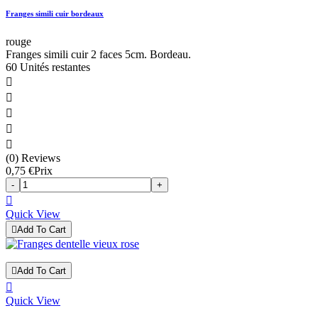
Franges simili cuir bordeaux
rouge
Franges simili cuir 2 faces 5cm. Bordeau.
60 Unités restantes





(0) Reviews
0,75 €
Prix
-
+

Quick View

Add To Cart

Add To Cart

Quick View