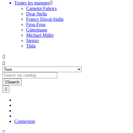
Toutes les marques

Camelot Fabrics
Dear Stella
France Duval-Stalla
Frou-Frou
Gütermann
Michael Miller
Stenzo
Tilda



Search

Connexion
