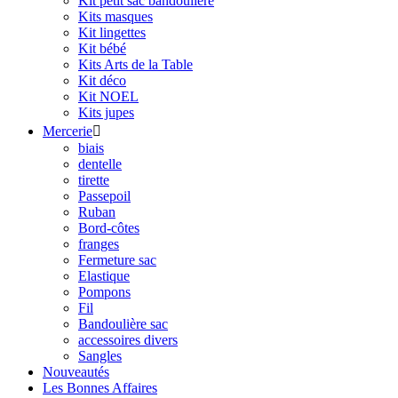
Kit petit sac bandoulière
Kits masques
Kit lingettes
Kit bébé
Kits Arts de la Table
Kit déco
Kit NOEL
Kits jupes
Mercerie

biais
dentelle
tirette
Passepoil
Ruban
Bord-côtes
franges
Fermeture sac
Elastique
Pompons
Fil
Bandoulière sac
accessoires divers
Sangles
Nouveautés
Les Bonnes Affaires