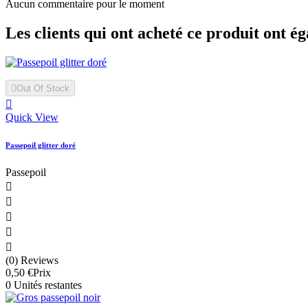
Aucun commentaire pour le moment
Les clients qui ont acheté ce produit ont ég

Out Of Stock

Quick View
Passepoil glitter doré
Passepoil





(0) Reviews
0,50 €
Prix
0 Unités restantes