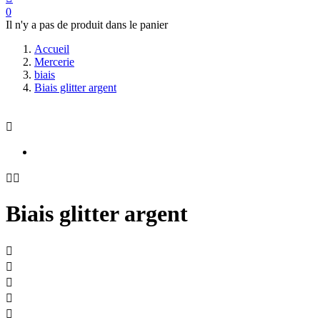
0
Il n'y a pas de produit dans le panier
Accueil
Mercerie
biais
Biais glitter argent



Biais glitter argent




