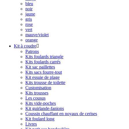
bleu
noir
jaune
gris
rose
vert
mauve/violet
orange
Kit à coudre

Patrons
Kits foulards triangle
Kits foulards carrés
Kit sac paillettes
Kits sacs fourre-tout
Kit essuie de plage
Kits trousse de toilette
Customisation
Kits trousses
Les cousus
Kits vide-poches
Kit guirlande-fanions
Coussin chauffant en noyaux de cerises
Kit foulard long
Livres