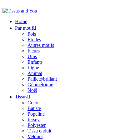
Home
Par motif

Pois
Étoiles
Autres motifs
Fleurs
Unis
Enfants
Ligné
Animal
Pailleté/brillant
Géométrique
Noël
Tissus

Coton
Batiste
Popeline
Jersey
Polyester
Tissu enduit
Velours