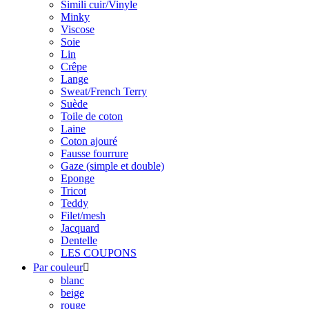
Simili cuir/Vinyle
Minky
Viscose
Soie
Lin
Crêpe
Lange
Sweat/French Terry
Suède
Toile de coton
Laine
Coton ajouré
Fausse fourrure
Gaze (simple et double)
Eponge
Tricot
Teddy
Filet/mesh
Jacquard
Dentelle
LES COUPONS
Par couleur

blanc
beige
rouge