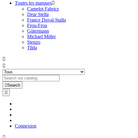
Toutes les marques

Camelot Fabrics
Dear Stella
France Duval-Stalla
Frou-Frou
Gütermann
Michael Miller
Stenzo
Tilda



Search

Connexion
