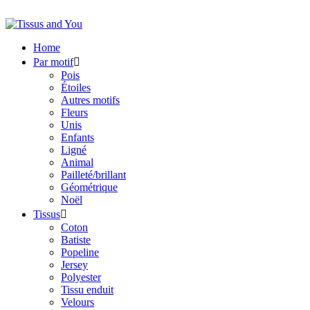
Home
Par motif

Pois
Étoiles
Autres motifs
Fleurs
Unis
Enfants
Ligné
Animal
Pailleté/brillant
Géométrique
Noël
Tissus

Coton
Batiste
Popeline
Jersey
Polyester
Tissu enduit
Velours