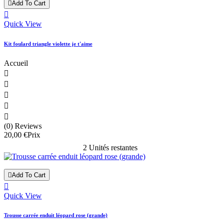

Add To Cart

Quick View
Kit foulard triangle violette je t'aime
Accueil





(0) Reviews
20,00 €
Prix
2 Unités restantes

Add To Cart

Quick View
Trousse carrée enduit léopard rose (grande)