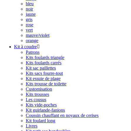
bleu
noir
jaune
gris
rose
vert
mauve/violet
orange
Kit à coudre

Patrons
Kits foulards triangle
Kits foulards carrés
Kit sac paillettes
Kits sacs fourre-tout
Kit essuie de plage
Kits trousse de toilette
Customisation
Kits trousses
Les cousus
Kits vide-poches
Kit guirlande-fanions
Coussin chauffant en noyaux de cerises
Kit foulard long
Livres