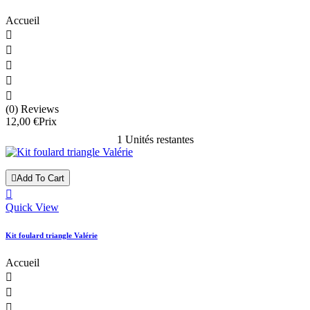
Accueil





(0) Reviews
12,00 €
Prix
1 Unités restantes

Add To Cart

Quick View
Kit foulard triangle Valérie
Accueil


