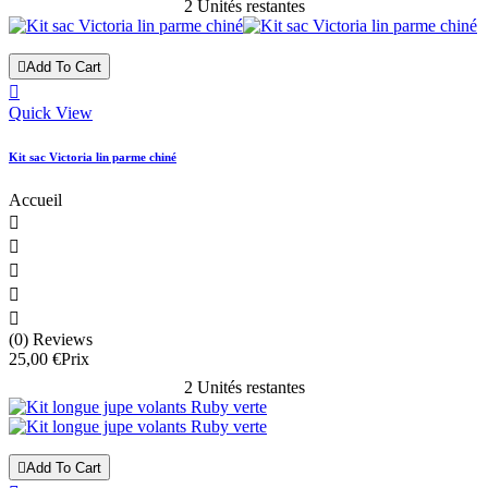
2 Unités restantes

Add To Cart

Quick View
Kit sac Victoria lin parme chiné
Accueil





(0) Reviews
25,00 €
Prix
2 Unités restantes

Add To Cart