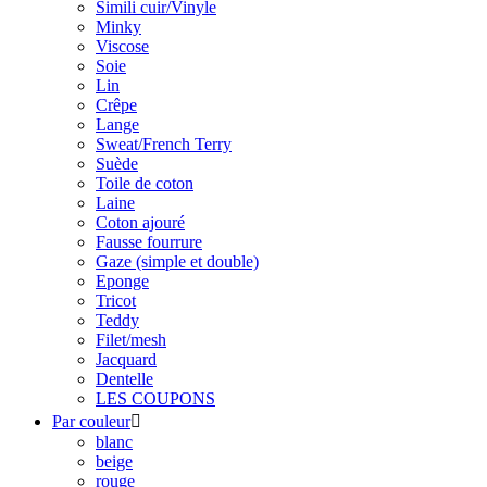
Simili cuir/Vinyle
Minky
Viscose
Soie
Lin
Crêpe
Lange
Sweat/French Terry
Suède
Toile de coton
Laine
Coton ajouré
Fausse fourrure
Gaze (simple et double)
Eponge
Tricot
Teddy
Filet/mesh
Jacquard
Dentelle
LES COUPONS
Par couleur

blanc
beige
rouge