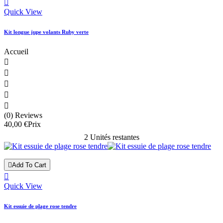

Quick View
Kit longue jupe volants Ruby verte
Accueil





(0) Reviews
40,00 €
Prix
2 Unités restantes

Add To Cart

Quick View
Kit essuie de plage rose tendre