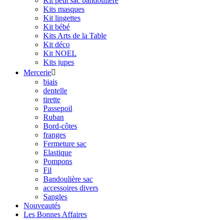
Kit petit sac bandoulière
Kits masques
Kit lingettes
Kit bébé
Kits Arts de la Table
Kit déco
Kit NOEL
Kits jupes
Mercerie

biais
dentelle
tirette
Passepoil
Ruban
Bord-côtes
franges
Fermeture sac
Elastique
Pompons
Fil
Bandoulière sac
accessoires divers
Sangles
Nouveautés
Les Bonnes Affaires