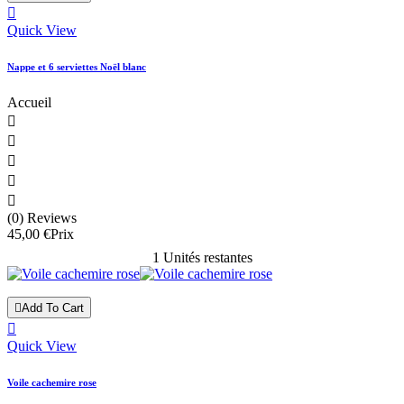

Quick View
Nappe et 6 serviettes Noël blanc
Accueil





(0) Reviews
45,00 €
Prix
1 Unités restantes

Add To Cart

Quick View
Voile cachemire rose