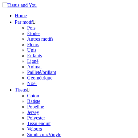
Home
Par motif

Pois
Étoiles
Autres motifs
Fleurs
Unis
Enfants
Ligné
Animal
Pailleté/brillant
Géométrique
Noël
Tissus

Coton
Batiste
Popeline
Jersey
Polyester
Tissu enduit
Velours
Simili cuir/Vinyle