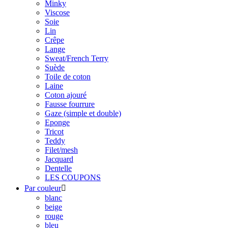
Minky
Viscose
Soie
Lin
Crêpe
Lange
Sweat/French Terry
Suède
Toile de coton
Laine
Coton ajouré
Fausse fourrure
Gaze (simple et double)
Eponge
Tricot
Teddy
Filet/mesh
Jacquard
Dentelle
LES COUPONS
Par couleur

blanc
beige
rouge
bleu