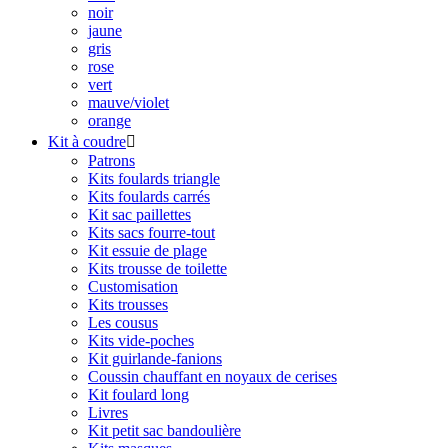
noir
jaune
gris
rose
vert
mauve/violet
orange
Kit à coudre

Patrons
Kits foulards triangle
Kits foulards carrés
Kit sac paillettes
Kits sacs fourre-tout
Kit essuie de plage
Kits trousse de toilette
Customisation
Kits trousses
Les cousus
Kits vide-poches
Kit guirlande-fanions
Coussin chauffant en noyaux de cerises
Kit foulard long
Livres
Kit petit sac bandoulière