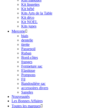
Kits masques
Kit lingettes
Kit bébé
Kits Arts de la Table
Kit déco
Kit NOEL
Kits jupes
Mercerie

biais
dentelle
tirette
Passepoil
Ruban
Bord-côtes
franges
Fermeture sac
Elastique
Pompons
Fil
Bandoulière sac
accessoires divers
Sangles
Nouveautés
Les Bonnes Affaires
Toutes les marques
